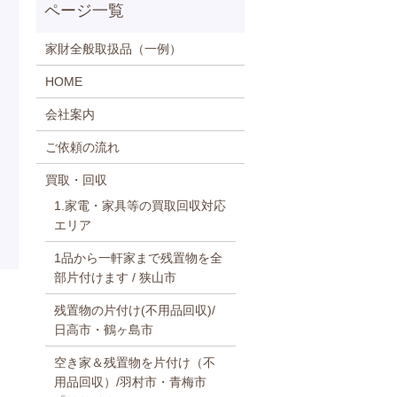
家財全般取扱品（一例）
HOME
会社案内
ご依頼の流れ
買取・回収
1.家電・家具等の買取回収対応
エリア
1品から一軒家まで残置物を全
部片付けます / 狭山市
残置物の片付け(不用品回収)/
日高市・鶴ヶ島市
空き家＆残置物を片付け（不
用品回収）/羽村市・青梅市