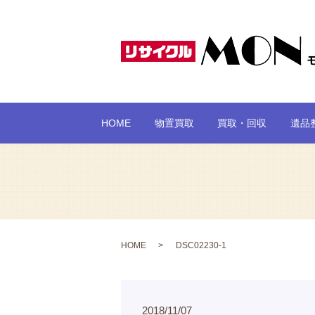
HOME
物置買取
買取・回収
遺品
HOME
DSC02230-1
2018/11/07