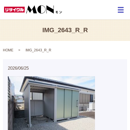
メ
IMG_2643_R_R
HOME
IMG_2643_R_R
2026/06/25