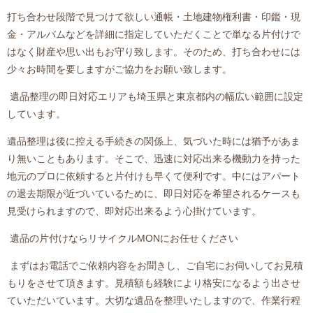
打ち合わせ段階で見つけて欲しい通帳・土地建物権利書・印鑑・現
金・アルバムなどを詳細に指定していただくことで単なる片付けで
はなく財産や思い出もお守り致します。そのため、打ち合わせには
少々お時間を要しますがご協力をお願い致します。
遺品整理の
即日対応エリアも埼玉県と東京都内の幅広い範囲に設定
しています。
遺品整理は後に控える手続きの関係上、気づいた時には猶予があま
り無いこともあります。そこで、迅速に対応出来る機動力を持った
地元のプロに依頼すると片付けも早くて便利です。中にはアパート
の退去期限が近づいているために、即日対応を希望されるケースも
見受けられますので、即対応出来るよう心掛けています。
遺品の片付けならリサイクル
MON
にお任せください
まずはお電話でご依頼内容をお聞きし、ご自宅にお伺いしてお見積
もりをさせて頂きます。見積額も経験により格安になるよう出させ
ていただいています。大切な遺品を整理いたしますので、作業行程