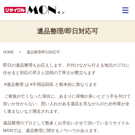
メ
遺品整理/即日対応可
HOME
遺品整理/即日対応可
即日の遺品整理もお応えします。片付けながら行える地元のプロに
任せると対応の早さと説明の丁寧さが際立ちます
#遺品整理 は #不用品回収 と根本的に異なります
ご家族が亡くなった場合に、あまりに荷物が多いとどう手を付けて
良いか分からない、思い入れがある遺品を見ながらのため作業が全
く進まないなど懸念されます。
遺品整理のプロとして数多くお手伝いさせて頂いているリサイクル
MON
では、遺品整理に関するノウハウがあります。