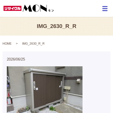
メ
IMG_2630_R_R
HOME
IMG_2630_R_R
2026/06/25