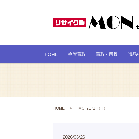
HOME
物置買取
買取・回収
遺品
HOME
IMG_2171_R_R
2026/06/26