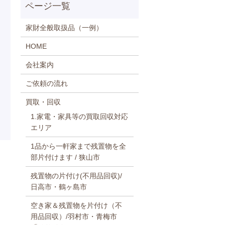
家財全般取扱品（一例）
HOME
会社案内
ご依頼の流れ
買取・回収
1.家電・家具等の買取回収対応
エリア
1品から一軒家まで残置物を全
部片付けます / 狭山市
残置物の片付け(不用品回収)/
日高市・鶴ヶ島市
空き家＆残置物を片付け（不
用品回収）/羽村市・青梅市