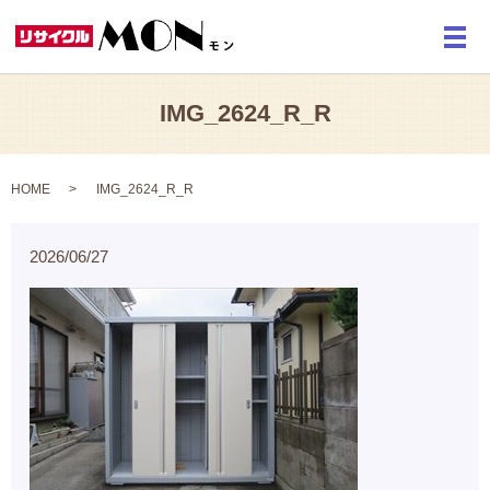
メ
IMG_2624_R_R
HOME
IMG_2624_R_R
2026/06/27