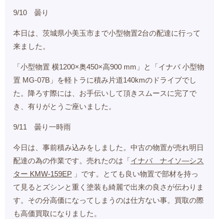
9/10 曇り
本日は、茨城県小美玉市まで小型物置2台の配達に行って
来ました。
「小型物置 横1200×奥450×高900 mm」と
「イナバ 小型物
置 MG-07B」を軽トラに積み片道140kmのドライブでし
た。降ろす際には、お手伝いして頂きスムースに完了で
き、有りがとうご座いました。
9/11 曇り一時雨
今日は、事前積み込みをしました。中古の物置が売れ明日
配達の為の作業です。売れたのは「
イナバ ナイソ―シス
ター KMW-159EP
」です。とても良い物置で部材を持っ
て見るとズシンと重く塗装も綺麗で出来の良さが伝わりま
す。その分高価になってしまうのは仕方ない事。買取の際
も高価買取になりました。