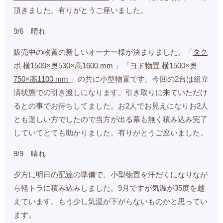
頂きました。有りがとうご座いました。
9/6 晴れ
販売中の物置の新しいオーナー様が決まりました。「
タク
ボ 横1500×奥530×高1600 mm
」「
ヨド物置 横1500×奥
750×高1100 mm
」の共に小型物置です。今回の2台は組立
済状態での引き渡しになります。引き取りに来ていただけ
るとの事でお待ちしてました。お2人でお見えになりお2人
とも逞しい方でしたので当方が出る幕も無く積み込み完了
していてとても助かりました。有りがとうご座いました。
9/9 晴れ
夕方に明日の配達の準備で、小型物置を汗だくになりなが
ら軽トラに積み込みしました。9月ですが気温が35度を越
えています。もう少し気温が下がらないものかと思ってい
ます。