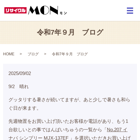
メ
令和7年９月 ブログ
HOME
ブログ
令和7年９月 ブログ
2025/09/02
9/2 晴れ
グッタリする暑さが続いてますが、あと少しで暑さも和ら
ぐ日が来ます。
先週物置をお買い上げ頂いたお客様か電話があり、もう1
台欲しいとの事ではんばいちゅうの一覧から「
No.207 イ
ナバ シンプリー MJX-137EF
」を選択いただきお買い上げ