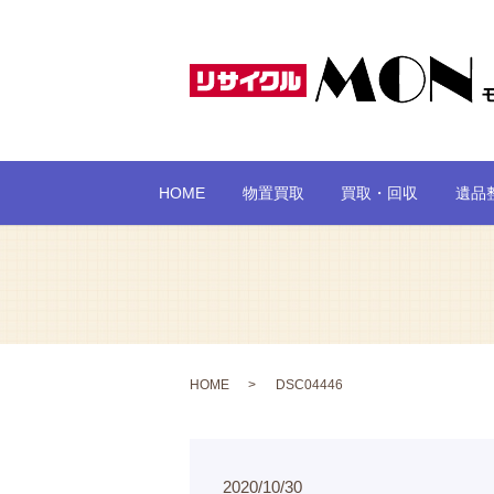
HOME
物置買取
買取・回収
遺品
HOME
DSC04446
2020/10/30