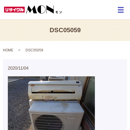
メ
DSC05059
HOME
DSC05059
2020/11/04