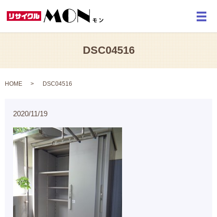
メ
DSC04516
HOME
DSC04516
2020/11/19