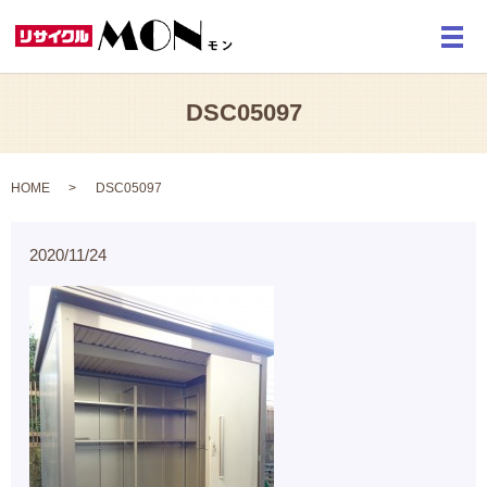
メ
DSC05097
HOME
DSC05097
2020/11/24