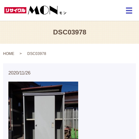
メ
DSC03978
HOME
DSC03978
2020/11/26