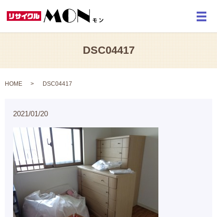
メ
DSC04417
HOME
DSC04417
2021/01/20