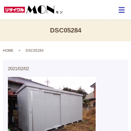
メ
DSC05284
HOME
DSC05284
2021/02/02