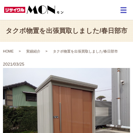
メ
タクボ物置を出張買取しました/春日部市
HOME
実績紹介
タクボ物置を出張買取しました/春日部市
2021/03/25