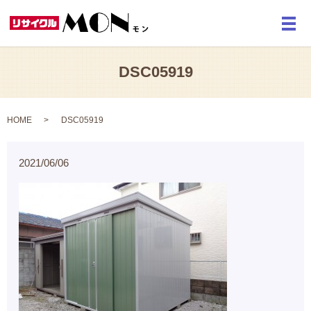
メ
DSC05919
HOME
DSC05919
2021/06/06