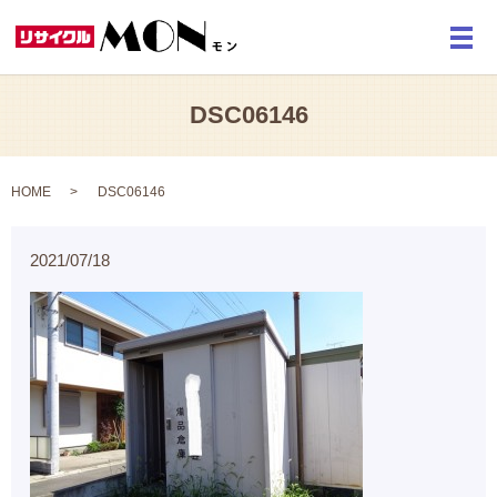
メ
DSC06146
HOME
DSC06146
2021/07/18