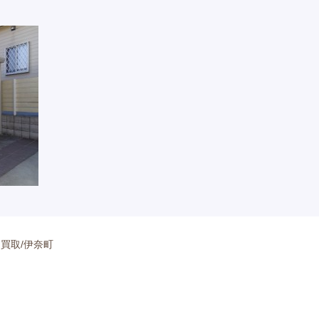
ァ買取/伊奈町