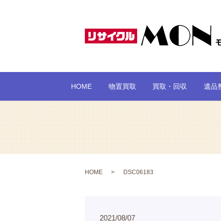
HOME
物置買取
買取・回収
遺品
HOME
DSC06183
2021/08/07