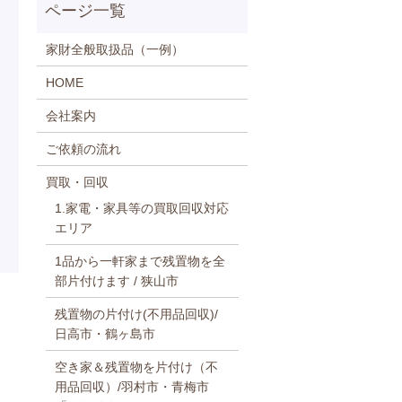
家財全般取扱品（一例）
HOME
会社案内
ご依頼の流れ
買取・回収
1.家電・家具等の買取回収対応
エリア
1品から一軒家まで残置物を全
部片付けます / 狭山市
残置物の片付け(不用品回収)/
日高市・鶴ヶ島市
空き家＆残置物を片付け（不
用品回収）/羽村市・青梅市