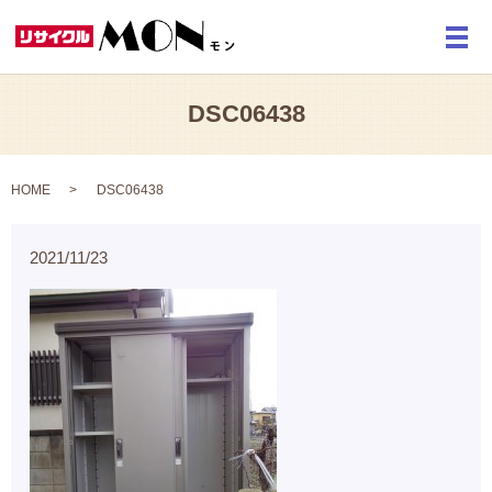
メ
DSC06438
HOME
DSC06438
2021/11/23