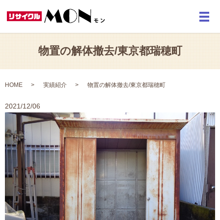
メ
物置の解体撤去/東京都瑞穂町
HOME
実績紹介
物置の解体撤去/東京都瑞穂町
2021/12/06