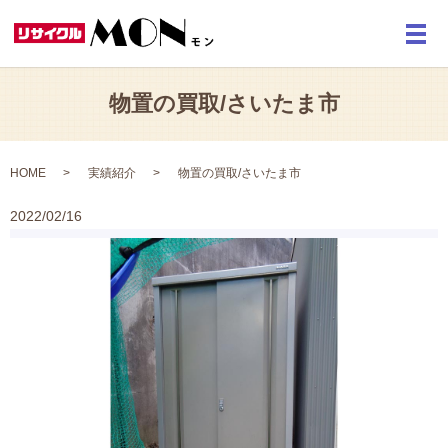
メ
物置の買取/さいたま市
HOME
実績紹介
物置の買取/さいたま市
2022/02/16