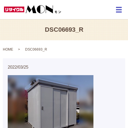
メ
DSC06693_R
HOME
DSC06693_R
2022/03/25