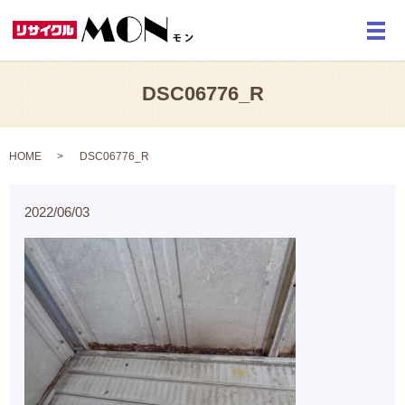
メ
DSC06776_R
HOME
DSC06776_R
2022/06/03