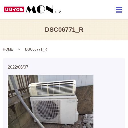
メ
DSC06771_R
HOME
DSC06771_R
2022/06/07