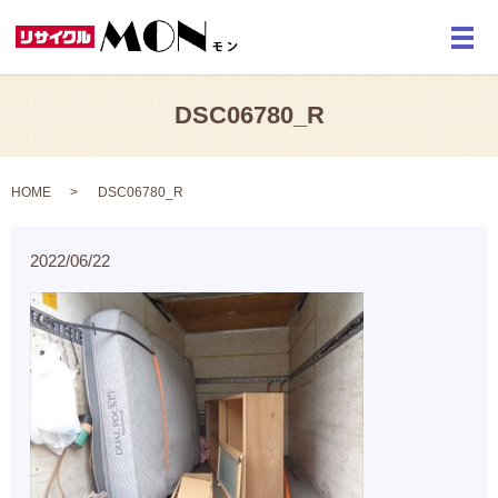
メ
DSC06780_R
HOME
DSC06780_R
2022/06/22