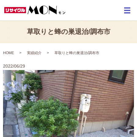
メ
草取りと蜂の巣退治/調布市
HOME
実績紹介
草取りと蜂の巣退治/調布市
2022/06/29