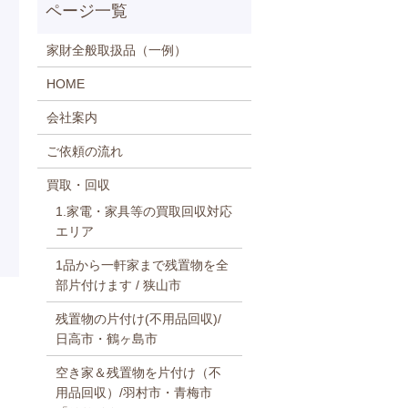
家財全般取扱品（一例）
HOME
会社案内
ご依頼の流れ
買取・回収
1.家電・家具等の買取回収対応
エリア
1品から一軒家まで残置物を全
部片付けます / 狭山市
残置物の片付け(不用品回収)/
日高市・鶴ヶ島市
空き家＆残置物を片付け（不
用品回収）/羽村市・青梅市