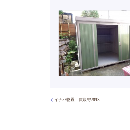
イナバ物置 買取/杉並区