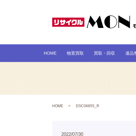
HOME
物置買取
買取・回収
遺品
HOME
DSC06855_R
2022/07/30