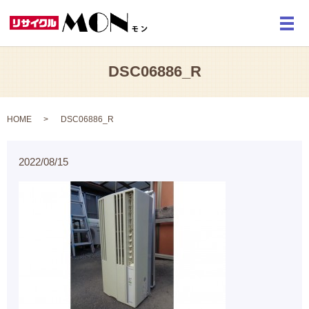
メ
DSC06886_R
HOME
DSC06886_R
2022/08/15