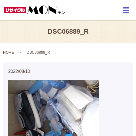
メ
DSC06889_R
HOME
DSC06889_R
2022/08/19