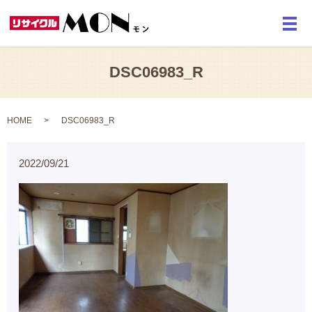
メ
DSC06983_R
HOME
DSC06983_R
2022/09/21