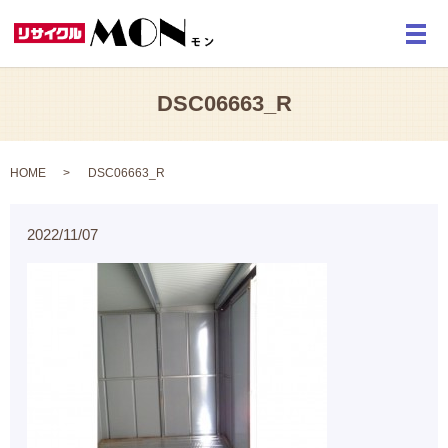
メ
DSC06663_R
HOME
DSC06663_R
2022/11/07