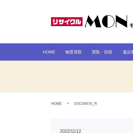
HOME
物置買取
買取・回収
遺品
HOME
DSC06670_R
2022/11/12