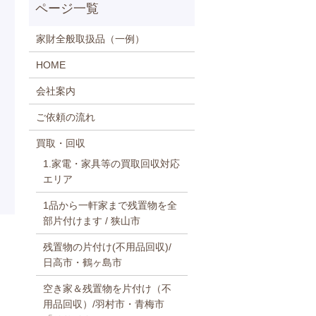
家財全般取扱品（一例）
HOME
会社案内
ご依頼の流れ
買取・回収
1.家電・家具等の買取回収対応
エリア
1品から一軒家まで残置物を全
部片付けます / 狭山市
残置物の片付け(不用品回収)/
日高市・鶴ヶ島市
空き家＆残置物を片付け（不
用品回収）/羽村市・青梅市