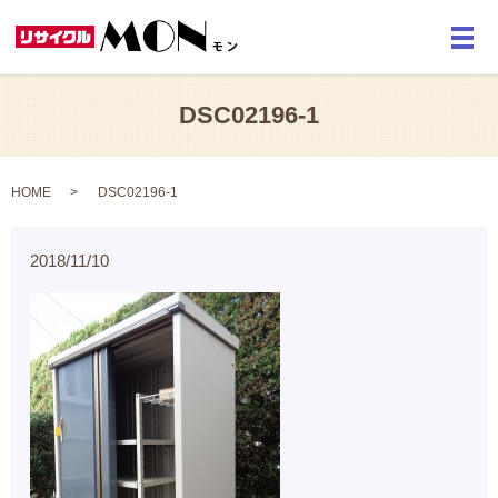
メ
DSC02196-1
HOME
DSC02196-1
2018/11/10