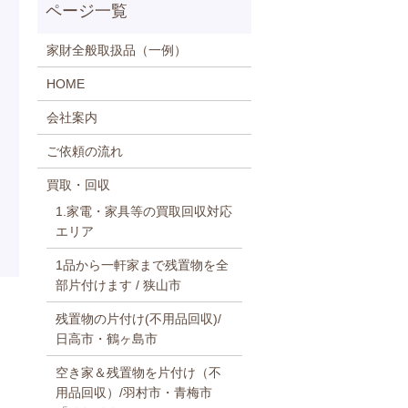
家財全般取扱品（一例）
HOME
会社案内
ご依頼の流れ
買取・回収
1.家電・家具等の買取回収対応
エリア
1品から一軒家まで残置物を全
部片付けます / 狭山市
残置物の片付け(不用品回収)/
日高市・鶴ヶ島市
空き家＆残置物を片付け（不
用品回収）/羽村市・青梅市