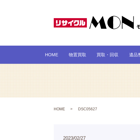
HOME
物置買取
買取・回収
遺品
HOME
DSC05627
2023/02/27