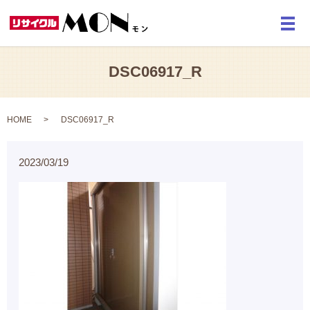
メ
DSC06917_R
HOME
DSC06917_R
2023/03/19