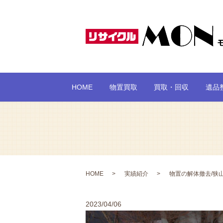
HOME
物置買取
買取・回収
遺品
HOME
実績紹介
物置の解体撤去/狭
2023/04/06