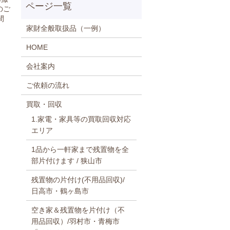
のご
間
家財全般取扱品（一例）
HOME
会社案内
ご依頼の流れ
買取・回収
1.家電・家具等の買取回収対応
エリア
1品から一軒家まで残置物を全
部片付けます / 狭山市
残置物の片付け(不用品回収)/
日高市・鶴ヶ島市
空き家＆残置物を片付け（不
用品回収）/羽村市・青梅市