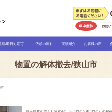
整理/即日対応可
ご依頼の流れ
実績紹介
お客様の声
物置の解体撤去/狭山市
山市
埼玉県狭山市より物置4台（小型2台と中型2台）の解