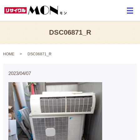
メ
DSC06871_R
HOME
DSC06871_R
2023/04/07