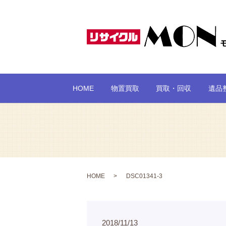
HOME
物置買取
買取・回収
遺品
HOME
DSC01341-3
2018/11/13