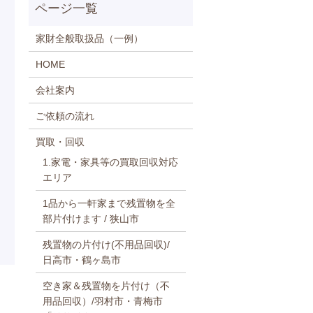
家財全般取扱品（一例）
HOME
会社案内
ご依頼の流れ
買取・回収
1.家電・家具等の買取回収対応
エリア
1品から一軒家まで残置物を全
部片付けます / 狭山市
残置物の片付け(不用品回収)/
日高市・鶴ヶ島市
空き家＆残置物を片付け（不
用品回収）/羽村市・青梅市