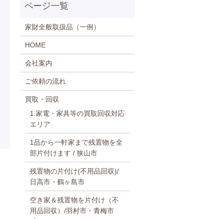
家財全般取扱品（一例）
HOME
会社案内
ご依頼の流れ
買取・回収
1.家電・家具等の買取回収対応
エリア
1品から一軒家まで残置物を全
部片付けます / 狭山市
残置物の片付け(不用品回収)/
日高市・鶴ヶ島市
空き家＆残置物を片付け（不
用品回収）/羽村市・青梅市