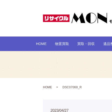
HOME
物置買取
買取・回収
遺品
HOME
DSC07069_R
2023/04/27