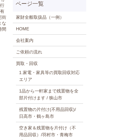
に行
が有
家財全般取扱品（一例）
宅街
まな
HOME
時間
会社案内
ご依頼の流れ
買取・回収
1.家電・家具等の買取回収対応
エリア
1品から一軒家まで残置物を全
部片付けます / 狭山市
残置物の片付け(不用品回収)/
日高市・鶴ヶ島市
空き家＆残置物を片付け（不
用品回収）/羽村市・青梅市