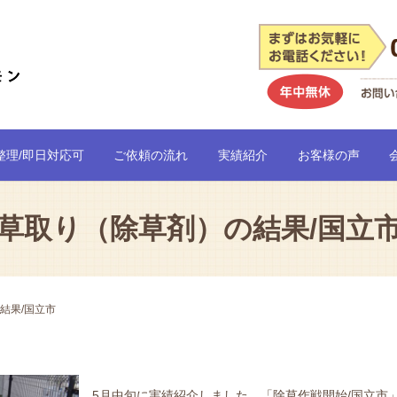
整理/即日対応可
ご依頼の流れ
実績紹介
お客様の声
草取り（除草剤）の結果/国立
結果/国立市
5月中旬に実績紹介しました。「除草作戦開始/国立市