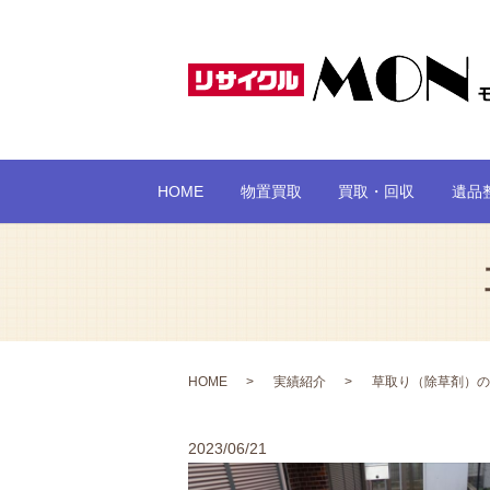
HOME
物置買取
買取・回収
遺品
HOME
実績紹介
草取り（除草剤）の
2023/06/21