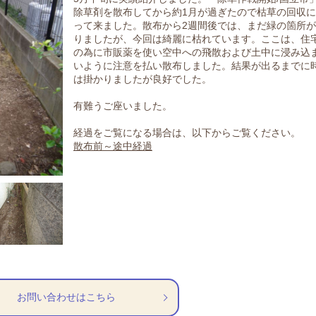
除草剤を散布してから約1月が過ぎたので枯草の回収
って来ました。散布から2週間後では、まだ緑の箇所
りましたが、今回は綺麗に枯れています。ここは、住
の為に市販薬を使い空中への飛散および土中に浸み込
いように注意を払い散布しました。結果が出るまでに
は掛かりましたが良好でした。
有難うご座いました。
経過をご覧になる場合は、以下からご覧ください。
散布前～途中経過
お問い合わせはこちら