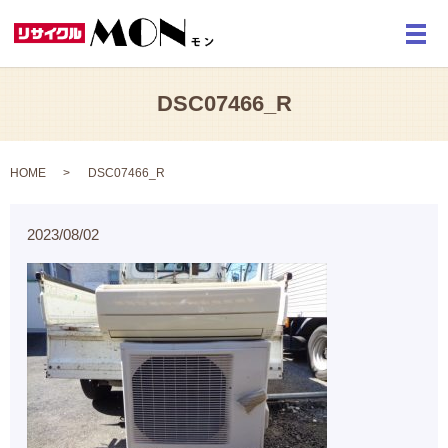
メ
DSC07466_R
HOME
DSC07466_R
2023/08/02