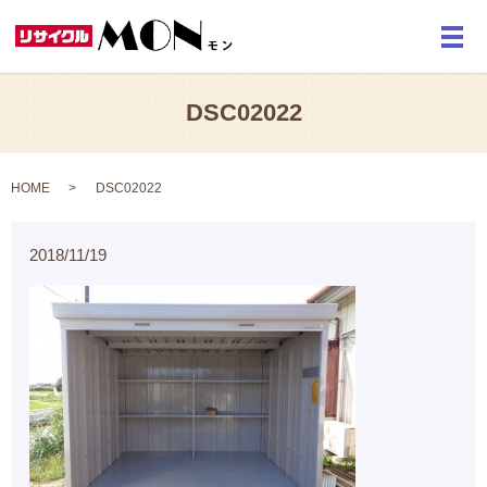
メ
DSC02022
HOME
DSC02022
2018/11/19