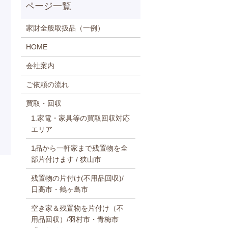
家財全般取扱品（一例）
HOME
会社案内
ご依頼の流れ
買取・回収
1.家電・家具等の買取回収対応
エリア
1品から一軒家まで残置物を全
部片付けます / 狭山市
残置物の片付け(不用品回収)/
日高市・鶴ヶ島市
空き家＆残置物を片付け（不
用品回収）/羽村市・青梅市