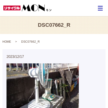
メ
DSC07662_R
HOME
DSC07662_R
2023/12/17