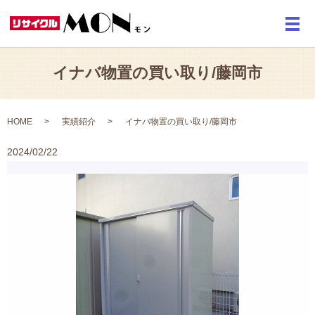
メ
イナバ物置の買い取り/藤岡市
HOME
実績紹介
イナバ物置の買い取り/藤岡市
2024/02/22