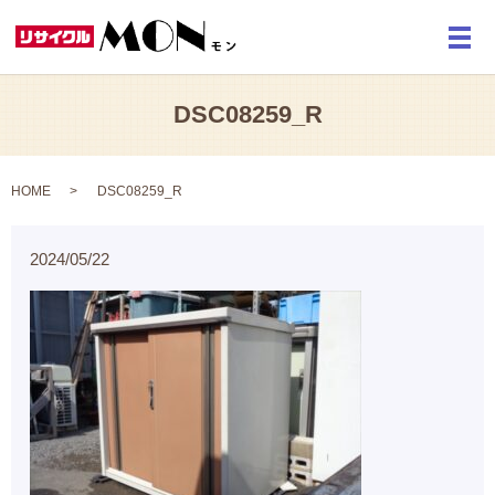
メ
DSC08259_R
HOME
DSC08259_R
2024/05/22