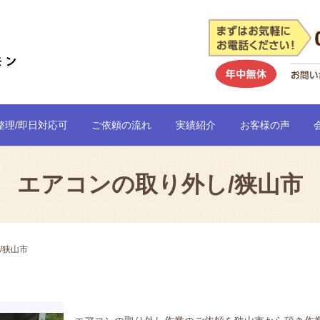
整理/即日対応可
ご依頼の流れ
実績紹介
お客様の声
エアコンの取り外し/狭山市
/狭山市