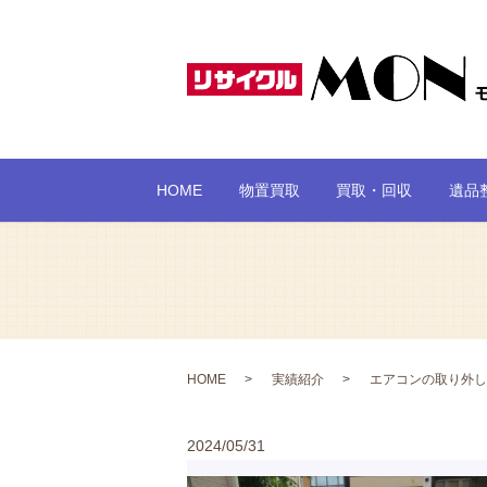
HOME
物置買取
買取・回収
遺品
HOME
実績紹介
エアコンの取り外し
2024/05/31