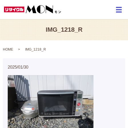
メ
IMG_1218_R
HOME
IMG_1218_R
2025/01/30