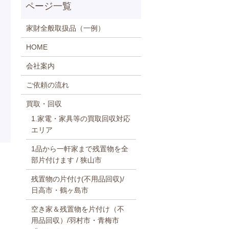
家財全般取扱品（一例）
HOME
会社案内
ご依頼の流れ
買取・回収
1.家電・家具等の買取回収対応
エリア
1品から一軒家まで残置物を全
部片付けます / 狭山市
残置物の片付け(不用品回収)/
日高市・鶴ヶ島市
空き家＆残置物を片付け（不
用品回収）/羽村市・青梅市