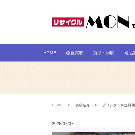
HOME
物置買取
買取・回収
遺品
HOME
実績紹介
プリンターを無料回
2025/07/07