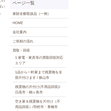
ての
収い
し
家財全般取扱品（一例）
HOME
会社案内
ご依頼の流れ
買取・回収
1.家電・家具等の買取回収対応
エリア
1品から一軒家まで残置物を全
部片付けます / 狭山市
残置物の片付け(不用品回収)/
日高市・鶴ヶ島市
空き家＆残置物を片付け（不
用品回収）/羽村市・青梅市